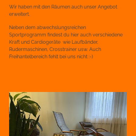
Wir haben mit den Räumen auch unser Angebot
erweitert.
Neben dem abwechslungsreichen
Sportprogramm findest du hier auch verschiedene
Kraft und Cardiogeräte wie Laufbänder,
Rudermaschinen, Crosstrainer usw. Auch
Freihantelbereich fehlt bei uns nicht :-)