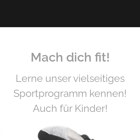
Mach dich fit!
Lerne unser vielseitiges
Sportprogramm kennen!
Auch für Kinder!